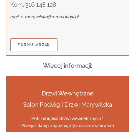
Kom. 516 148 128
mail: e-marywilska@romax.waw.pl
FORMULARZ
Więcej informacji:
Drzwi Wewnętrzne
Salon Podłóg I Drzwi Marywilska
Potrzebujesz drzwi wewnetrznych?
Przejdź dalej i zapoznaj się z naszym szerokim