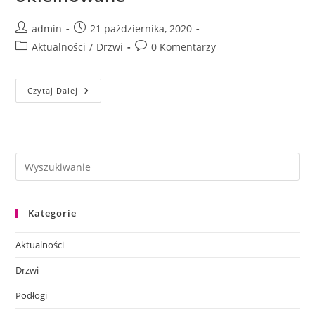
Post
Post
admin
21 października, 2020
author:
published:
Post
Post
Aktualności
/
Drzwi
0 Komentarzy
category:
comments:
Drzwi
Czytaj Dalej
Fornirowane
Vs.
Okleinowane
Kategorie
Aktualności
Drzwi
Podłogi