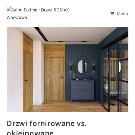
Skip
to
Menu
content
Drzwi fornirowane vs.
okleinowane