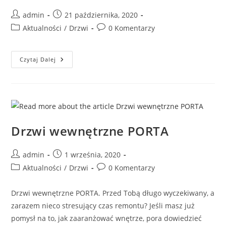
Post
Post
admin
21 października, 2020
author:
published:
Post
Post
Aktualności
/
Drzwi
0 Komentarzy
category:
comments:
Drzwi
Czytaj Dalej
Fornirowane
Vs.
Okleinowane
Drzwi wewnętrzne PORTA
Post
Post
admin
1 września, 2020
author:
published:
Post
Post
Aktualności
/
Drzwi
0 Komentarzy
category:
comments:
Drzwi wewnętrzne PORTA. Przed Tobą długo wyczekiwany, a
zarazem nieco stresujący czas remontu? Jeśli masz już
pomysł na to, jak zaaranżować wnętrze, pora dowiedzieć