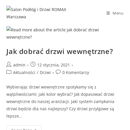
Skip
to
Menu
content
Jak dobrać drzwi wewnętrzne?
Post
Post
admin
12 stycznia, 2021
author:
published:
Post
Post
Aktualności
/
Drzwi
0 Komentarzy
category:
comments:
Wybierając drzwi wewnętrzne spotykamy się z
wątpliwościami; jaki kolor wybrać? Jak dopasować drzwi
wewnętrzne do naszej aranżacji. Jaki system zamykania
drzwi będzie dla nas najlepszy? Czy drzwi przylgowe są
lepsze…