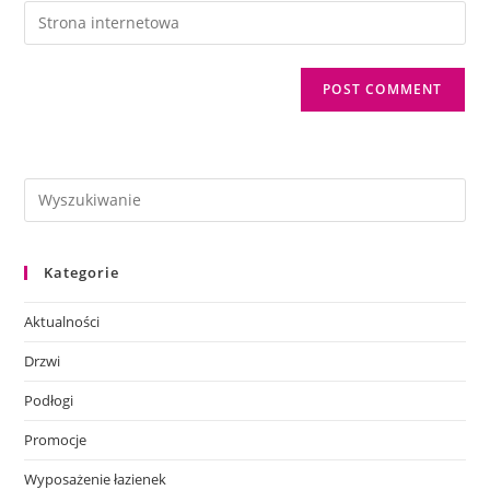
email
Enter
to
address
your
comment
to
website
comment
URL
(optional)
Kategorie
Aktualności
Drzwi
Podłogi
Promocje
Wyposażenie łazienek