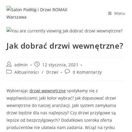
Skip
to
Menu
content
Jak dobrać drzwi wewnętrzne?
Post
Post
admin
12 stycznia, 2021
author:
published:
Post
Post
Aktualności
/
Drzwi
0 Komentarzy
category:
comments:
Wybierając
drzwi wewnętrzne
spotykamy się z
wątpliwościami; jaki kolor wybrać? Jak dopasować drzwi
wewnętrzne do naszej aranżacji. Jaki system zamykania
drzwi będzie dla nas najlepszy? Czy drzwi przylgowe są
lepsze od bezprzylgowych? Dodatkowo szeroka oferta
producentów nie ułatwia nam zadania. Wciąż na rynku