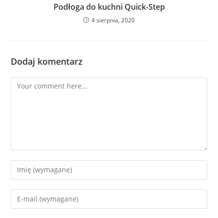
Podłoga do kuchni Quick-Step
4 sierpnia, 2020
Dodaj komentarz
Comment
Enter
your
name
Enter
or
your
username