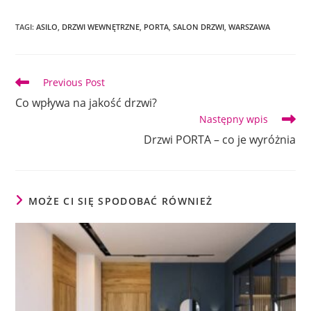
TAGI
:
ASILO
,
DRZWI WEWNĘTRZNE
,
PORTA
,
SALON DRZWI
,
WARSZAWA
Read
Previous Post
more
Co wpływa na jakość drzwi?
articles
Następny wpis
Drzwi PORTA – co je wyróżnia
MOŻE CI SIĘ SPODOBAĆ RÓWNIEŻ