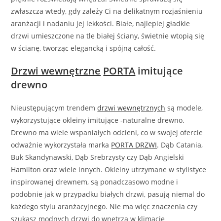
zwłaszcza wtedy, gdy zależy Ci na delikatnym rozjaśnieniu
aranżacji i nadaniu jej lekkości. Białe, najlepiej gładkie
drzwi umieszczone na tle białej ściany, świetnie wtopią się
w ścianę, tworząc elegancką i spójną całość.
Drzwi wewnętrzne
PORTA
imitujące
drewno
Nieustępującym trendem
drzwi wewnętrznych
są modele,
wykorzystujące okleiny imitujące -naturalne drewno.
Drewno ma wiele wspaniałych odcieni, co w swojej ofercie
odważnie wykorzystała marka
PORTA DRZWI
. Dąb Catania,
Buk Skandynawski, Dąb Srebrzysty czy Dąb Angielski
Hamilton oraz wiele innych. Okleiny utrzymane w stylistyce
inspirowanej drewnem, są ponadczasowo modne i
podobnie jak w przypadku białych drzwi, pasują niemal do
każdego stylu aranżacyjnego. Nie ma więc znaczenia czy
szukasz modnych drzwi do wnętrza w klimacie