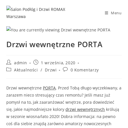
Skip
to
Menu
content
Drzwi wewnętrzne PORTA
Post
Post
admin
1 września, 2020
author:
published:
Post
Post
Aktualności
/
Drzwi
0 Komentarzy
category:
comments:
Drzwi wewnętrzne
PORTA
. Przed Tobą długo wyczekiwany, a
zarazem nieco stresujący czas remontu? Jeśli masz już
pomysł na to, jak zaaranżować wnętrze, pora dowiedzieć
się, jakie najmodniejsze kolory
drzwi wewnętrznych
królują
w sezonie wiosna/lato 2020! Dobra informacja: na pewno
coś dla siebie znajdą zarówno amatorzy nowoczesnych